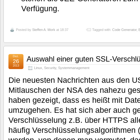
Verfügung.
Posted by
Steffen A. Mork
at 18:37
Tagged with:
Code Generator
,
Dez.
Auswahl einer guten SSL-Verschl
26
2013
Linux
,
Security
,
Systemmanagement
Die neuesten Nachrichten aus den U
Mitlauschen der NSA des nahezu ges
haben gezeigt, dass es heißt mit Dat
umzugehen. Es hat sich aber auch ge
Verschlüsselung z.B. über HTTPS alle
häufig Verschlüsselungsalgorithmen (