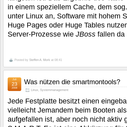
in einem speziellem Cache, dem sog. 
unter Linux an, Software mit hohem 
Huge Pages oder Huge Tables nutzen
Server-Prozesse wie
JBoss
fallen da
Posted by
Steffen A. Mork
at 08:41
Juli
Was nützen die smartmontools?
23
2008
Linux
,
Systemmanagement
Jede Festplatte besitzt einen eingeb
vielleicht Jemandem beim Booten al
aufgefallen ist, aber noch nicht aktiv