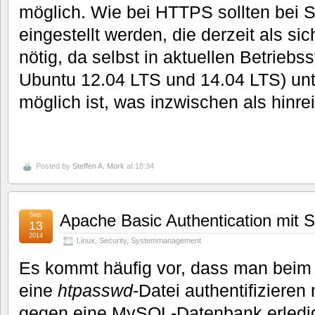
möglich. Wie bei HTTPS sollten bei 
eingestellt werden, die derzeit als sic
nötig, da selbst in aktuellen Betrieb
Ubuntu 12.04 LTS und 14.04 LTS) u
möglich ist, was inzwischen als hinrei
Posted by
Steffen A. Mork
at 18:34
Sep.
Apache Basic Authentication mit
13
2014
Linux
,
Security
,
Systemmanagement
Es kommt häufig vor, dass man beim
eine
htpasswd
-Datei authentifiziere
gegen eine MySQL-Datenbank erledi