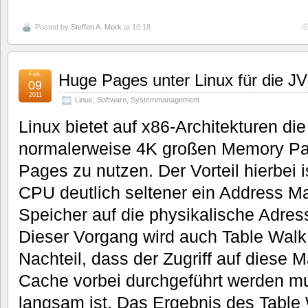
Posted by
Steffen A. Mork
at 10:18
Feb.
Huge Pages unter Linux für die J
09
2011
Linux
,
Software
,
Systemmanagement
Linux bietet auf x86-Architekturen die 
normalerweise 4K großen Memory P
Pages zu nutzen. Der Vorteil hierbei 
CPU deutlich seltener ein Address Ma
Speicher auf die physikalische Adre
Dieser Vorgang wird auch Table Walk
Nachteil, dass der Zugriff auf diese
Cache vorbei durchgeführt werden m
langsam ist. Das Ergebnis des Table 