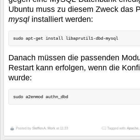
Ubuntu muss zu diesem Zweck das 
mysql
installiert werden:
sudo apt-get install libaprutil1-dbd-mysql
Danach müssen die passenden Module
Restart kann erfolgen, wenn die Konf
wurde:
sudo a2enmod authn_dbd
Posted by
Steffen A. Mork
at 11:33
Tagged with:
Apache