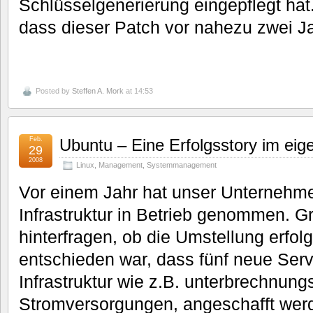
Schlüsselgenerierung eingepflegt hat.
dass dieser Patch vor nahezu zwei Ja
Posted by
Steffen A. Mork
at 14:53
Feb.
Ubuntu – Eine Erfolgsstory im ei
29
2008
Linux
,
Management
,
Systemmanagement
Vor einem Jahr hat unser Unternehme
Infrastruktur in Betrieb genommen. 
hinterfragen, ob die Umstellung erfo
entschieden war, dass fünf neue Serv
Infrastruktur wie z.B. unterbrechnungs
Stromversorgungen, angeschafft werd