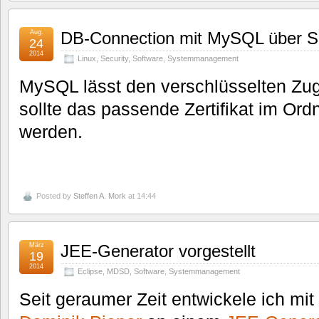
Aug.
DB-Connection mit MySQL über 
24
2014
Linux
,
Security
,
Software
,
Systemmanagement
MySQL lässt den verschlüsselten Zug
sollte das passende Zertifikat im Ord
werden.
Posted by
Steffen A. Mork
at 14:44
März
JEE-Generator vorgestellt
19
2014
Eclipse
,
MDSD
,
Software
,
Systemmanagement
Seit geraumer Zeit entwickele ich mi