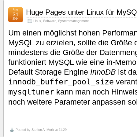
Aug.
Huge Pages unter Linux für MySQ
31
2014
Linux
,
Software
,
Systemmanagement
Um einen möglichst hohen Performa
MySQL zu erzielen, sollte die Größe 
mindestens die Größe der Datenmen
funktioniert MySQL wie eine in-Memo
Default Storage Engine
InnoDB
ist da
innodb_buffer_pool_size
verant
mysqltuner
kann man noch Hinwei
noch weitere Parameter anpassen sol
Posted by
Steffen A. Mork
at 11:29