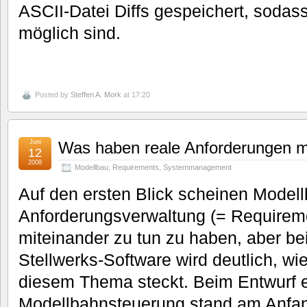
ASCII-Datei Diffs gespeichert, sodas
möglich sind.
Posted by
Steffen A. Mork
at 17:20
Juni
Was haben reale Anforderungen m
12
2008
Modellbau
,
Requirements
,
Systemmanagement
Auf den ersten Blick scheinen Model
Anforderungsverwaltung (= Requireme
miteinander zu tun zu haben, aber bei
Stellwerks-Software wird deutlich, wie
diesem Thema steckt. Beim Entwurf e
Modellbahnsteuerung stand am Anfang