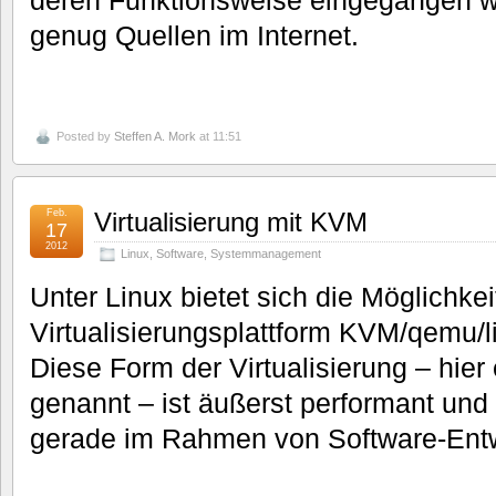
deren Funktionsweise eingegangen we
genug Quellen im Internet.
Posted by
Steffen A. Mork
at 11:51
Feb.
Virtualisierung mit KVM
17
2012
Linux
,
Software
,
Systemmanagement
Unter Linux bietet sich die Möglichkeit
Virtualisierungsplattform KVM/qemu/l
Diese Form der Virtualisierung – hie
genannt – ist äußerst performant und b
gerade im Rahmen von Software-En