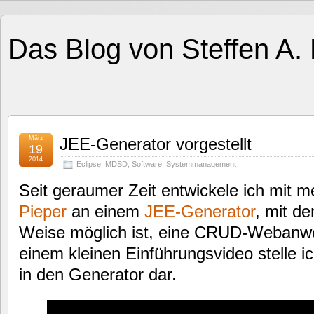
Das Blog von Steffen A.
März
JEE-Generator vorgestellt
19
2014
Eclipse
,
MDSD
,
Software
,
Systemmanagement
Seit geraumer Zeit entwickele ich mit 
Pieper
an einem
JEE-Generator
, mit d
Weise möglich ist, eine CRUD-Webanwe
einem kleinen Einführungsvideo stelle ic
in den Generator dar.