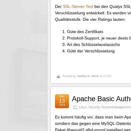
Der
SSL-Server-Test
bei den Qualys SSL 
Verschlüsselung entwickelt. Es werden vi
Qualitätsstufe. Die vier Ratings lauten:
Güte des Zertifikats
Protokoll-Support, je neuer desto 
Art des Schlüsselaustauschs
Güte der Verschlüsselung
Posted by
Steffen A. Mork
at 17:52
Sep.
Apache Basic Auth
13
2014
Linux
,
Security
,
Systemmanagement
Es kommt häufig vor, dass man beim Ap
sondern das gegen eine MySQL-Datenba
Paket
libaprutil1-dbd-mysql
installiert we