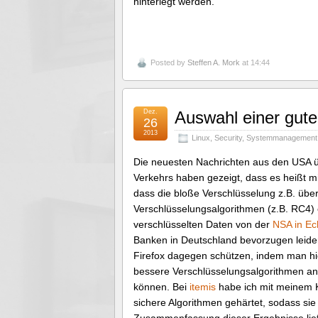
hinterlegt werden.
Posted by
Steffen A. Mork
at 14:44
Dez.
Auswahl einer gut
26
2013
Linux
,
Security
,
Systemmanagement
Die neuesten Nachrichten aus den USA ü
Verkehrs haben gezeigt, dass es heißt m
dass die bloße Verschlüsselung z.B. über
Verschlüsselungsalgorithmen (z.B. RC4)
verschlüsselten Daten von der
NSA in Ec
Banken in Deutschland bevorzugen leide
Firefox dagegen schützen, indem man hi
bessere Verschlüsselungsalgorithmen an,
können. Bei
itemis
habe ich mit meinem 
sichere Algorithmen gehärtet, sodass sie z