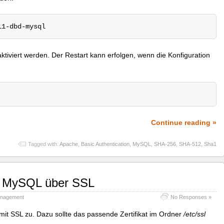
l1-dbd-mysql
viert werden. Der Restart kann erfolgen, wenn die Konfiguration
Continue reading »
Tagged with:
Apache
,
Basic Authentication
,
MySQL
,
SHA-256
,
SHA-512
,
Sha1
t MySQL über SSL
nagement
No Responses »
mit SSL zu. Dazu sollte das passende Zertifikat im Ordner
/etc/ssl