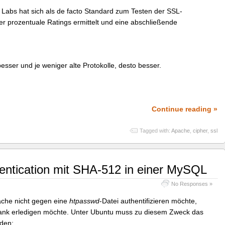
Labs hat sich als de facto Standard zum Testen der SSL-
er prozentuale Ratings ermittelt und eine abschließende
besser und je weniger alte Protokolle, desto besser.
Continue reading »
Tagged with:
Apache
,
cipher
,
ssl
entication mit SHA-512 in einer MySQL
No Responses »
ache nicht gegen eine
htpasswd
-Datei authentifizieren möchte,
nk erledigen möchte. Unter Ubuntu muss zu diesem Zweck das
rden: