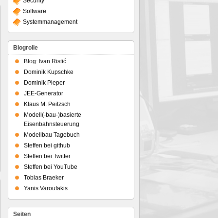
Security
Software
Systemmanagement
Blogrolle
Blog: Ivan Ristić
Dominik Kupschke
Dominik Pieper
JEE-Generator
Klaus M. Peitzsch
Modell(-bau-)basierte
Eisenbahnsteuerung
Modellbau Tagebuch
Steffen bei github
Steffen bei Twitter
Steffen bei YouTube
Tobias Braeker
Yanis Varoufakis
Seiten