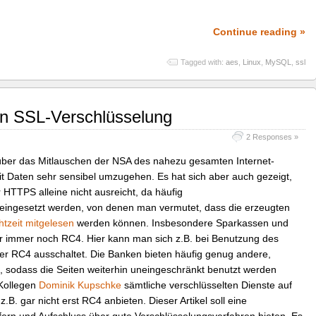
Continue reading »
Tagged with:
aes
,
Linux
,
MySQL
,
ssl
en SSL-Verschlüsselung
2 Responses »
ber das Mitlauschen der NSA des nahezu gesamten Internet-
it Daten sehr sensibel umzugehen. Es hat sich aber auch gezeigt,
 HTTPS alleine nicht ausreicht, da häufig
 eingesetzt werden, von denen man vermutet, dass die erzeugten
htzeit mitgelesen
werden können. Insbesondere Sparkassen und
r immer noch RC4. Hier kann man sich z.B. bei Benutzung des
er RC4 ausschaltet. Die Banken bieten häufig genug andere,
 sodass die Seiten weiterhin uneingeschränkt benutzt werden
Kollegen
Dominik Kupschke
sämtliche verschlüsselten Dienste auf
.B. gar nicht erst RC4 anbieten. Dieser Artikel soll eine