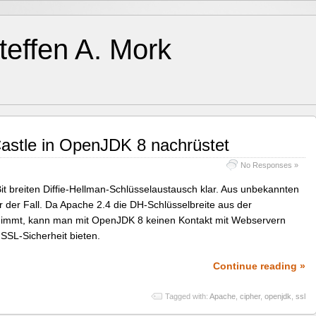
teffen A. Mork
stle in OpenJDK 8 nachrüstet
No Responses »
 breiten Diffie-Hellman-Schlüsselaustausch klar. Aus unbekannten
 der Fall. Da Apache 2.4 die DH-Schlüsselbreite aus der
ernimmt, kann man mit OpenJDK 8 keinen Kontakt mit Webservern
SSL-Sicherheit bieten.
Continue reading »
Tagged with:
Apache
,
cipher
,
openjdk
,
ssl