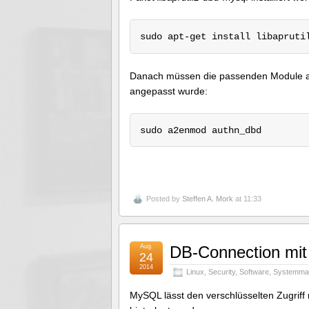
sudo apt-get install libapruti
Danach müssen die passenden Module akti
angepasst wurde:
sudo a2enmod authn_dbd
Posted by
Steffen A. Mork
at 11:33
Aug.
DB-Connection mi
24
2014
Linux
,
Security
,
Software
,
Systemma
MySQL lässt den verschlüsselten Zugriff 