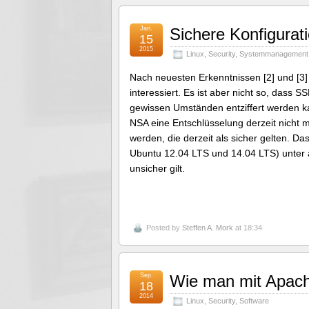
Jan.
Sichere Konfigura
15
2015
Linux
,
Security
,
Systemmanagement
Nach neuesten Erkenntnissen [2] und [3]
interessiert. Es ist aber nicht so, dass 
gewissen Umständen entziffert werden ka
NSA eine Entschlüsselung derzeit nicht m
werden, die derzeit als sicher gelten. Das
Ubuntu 12.04 LTS und 14.04 LTS) unter 
unsicher gilt.
Posted by
Steffen A. Mork
at 18:34
Sep.
Wie man mit Apache
18
2014
Linux
,
Security
,
Software