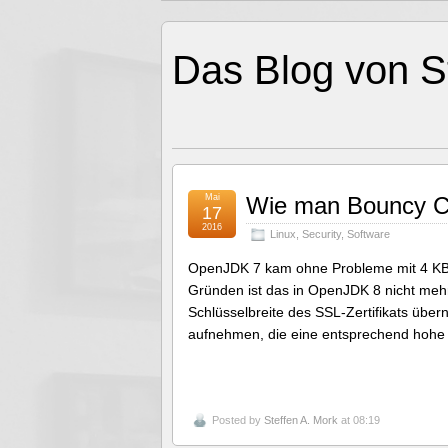
Das Blog von S
Mai
Wie man Bouncy Ca
17
2016
Linux
,
Security
,
Software
OpenJDK 7 kam ohne Probleme mit 4 KBit
Gründen ist das in OpenJDK 8 nicht mehr
Schlüsselbreite des SSL-Zertifikats üb
aufnehmen, die eine entsprechend hohe 
Posted by
Steffen A. Mork
at 08:19