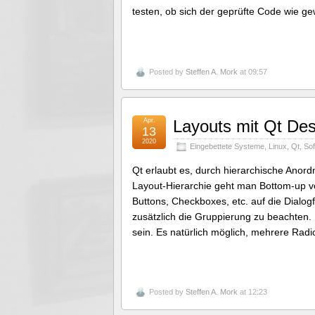
testen, ob sich der geprüfte Code wie ge
Posted by
Steffen A. Mork
at 09:57
Apr.
Layouts mit Qt Des
13
2020
Eingebettete Systeme
,
Linux
,
Qt
,
So
Qt erlaubt es, durch hierarchische Anor
Layout-Hierarchie geht man Bottom-up vo
Buttons, Checkboxes, etc. auf die Dialog
zusätzlich die Gruppierung zu beachten. 
sein. Es natürlich möglich, mehrere Rad
Posted by
Steffen A. Mork
at 12:23