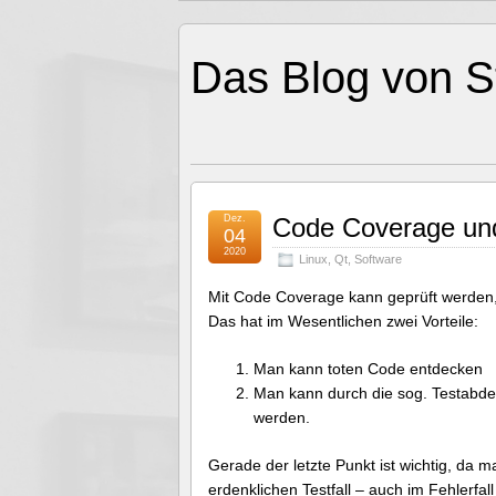
Das Blog von S
Dez.
Code Coverage un
04
2020
Linux
,
Qt
,
Software
Mit Code Coverage kann geprüft werden,
Das hat im Wesentlichen zwei Vorteile:
Man kann toten Code entdecken
Man kann durch die sog. Testabdeck
werden.
Gerade der letzte Punkt ist wichtig, da
erdenklichen Testfall – auch im Fehlerfal