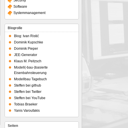
Security
Software
Systemmanagement
Blogrolle
Blog: Ivan Ristić
Dominik Kupschke
Dominik Pieper
JEE-Generator
Klaus M. Peitzsch
Modell(-bau-)basierte
Eisenbahnsteuerung
Modellbau Tagebuch
Steffen bei github
Steffen bei Twitter
Steffen bei YouTube
Tobias Braeker
Yanis Varoufakis
Seiten