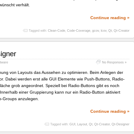
wünscht verhält.
Continue reading »
Tagged with:
Clean-Code
,
Code-Coverage
,
gcov
,
lcov
,
Qt
,
Qt-Creator
igner
ftware
No Responses »
dnung von Layouts das Aussehen zu optimieren. Beim Anlegen der
r. Dabei werden erst alle GUI Elemente wie Push-Buttons, Radio-
fläche grob angeordnet. Speziell bei Radio-Buttons gibt es noch
Innerhalb einer Gruppierung kann nur ein Radio-Button aktiviert
io-Groups anzulegen.
Continue reading »
Tagged with:
GUI
,
Layout
,
Qt
,
Qt-Creator
,
Qt-Designer