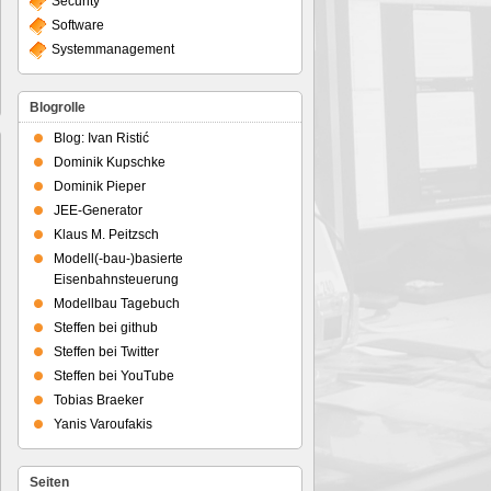
Security
Software
Systemmanagement
Blogrolle
Blog: Ivan Ristić
Dominik Kupschke
Dominik Pieper
JEE-Generator
tu
Klaus M. Peitzsch
Modell(-bau-)basierte
gsstory
Eisenbahnsteuerung
Modellbau Tagebuch
nen
Steffen bei github
rnehmen
Steffen bei Twitter
Steffen bei YouTube
Tobias Braeker
Yanis Varoufakis
Seiten