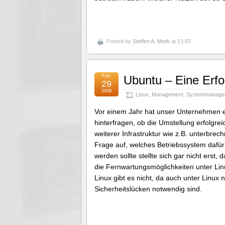
Posted by
Steffen A. Mork
at 13:55
Feb.
Ubuntu – Eine Erf
29
2008
Linux
,
Management
,
Systemmanage
Vor einem Jahr hat unser Unternehmen e
hinterfragen, ob die Umstellung erfolgr
weiterer Infrastruktur wie z.B. unterbre
Frage auf, welches Betriebssystem dafür 
werden sollte stellte sich gar nicht ers
die Fernwartungsmöglichkeiten unter Li
Linux gibt es nicht, da auch unter Linux
Sicherheitslücken notwendig sind.