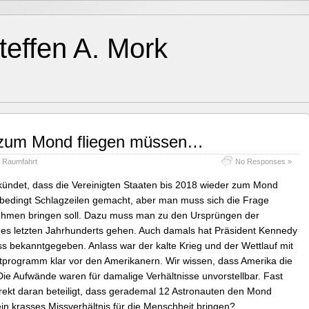
teffen A. Mork
 zum Mond fliegen müssen…
,
Raumfahrt
No Responses »
ündet, dass die Vereinigten Staaten bis 2018 wieder zum Mond
nbedingt Schlagzeilen gemacht, aber man muss sich die Frage
nehmen bringen soll. Dazu muss man zu den Ursprüngen der
s letzten Jahrhunderts gehen. Auch damals hat Präsident Kennedy
s bekanntgegeben. Anlass war der kalte Krieg und der Wettlauf mit
tprogramm klar vor den Amerikanern. Wir wissen, dass Amerika die
Die Aufwände waren für damalige Verhältnisse unvorstellbar. Fast
rekt daran beteiligt, dass gerademal 12 Astronauten den Mond
in krasses Missverhältnis für die Menschheit bringen?