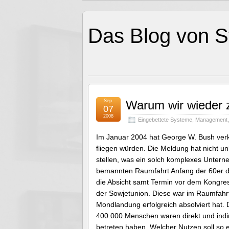
Das Blog von S
Sep.
Warum wir wieder
07
2008
Eingebettete Systeme
,
Management
Im Januar 2004 hat George W. Bush verk
fliegen würden. Die Meldung hat nicht u
stellen, was ein solch komplexes Unter
bemannten Raumfahrt Anfang der 60er de
die Absicht samt Termin vor dem Kongres
der Sowjetunion. Diese war im Raumfahr
Mondlandung erfolgreich absolviert hat. 
400.000 Menschen waren direkt und indi
betreten haben. Welcher Nutzen soll so e