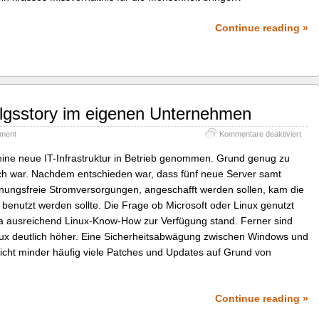
Continue reading »
olgsstory im eigenen Unternehmen
für
ment
Kommentare deaktiviert
Ubun
–
ine neue IT-Infrastruktur in Betrieb genommen. Grund genug zu
Eine
eich war. Nachdem entschieden war, dass fünf neue Server samt
Erfol
chnungsfreie Stromversorgungen, angeschafft werden sollen, kam die
im
eige
benutzt werden sollte. Die Frage ob Microsoft oder Linux genutzt
Unte
t, da ausreichend Linux-Know-How zur Verfügung stand. Ferner sind
nux deutlich höher. Eine Sicherheitsabwägung zwischen Windows und
 nicht minder häufig viele Patches und Updates auf Grund von
Continue reading »